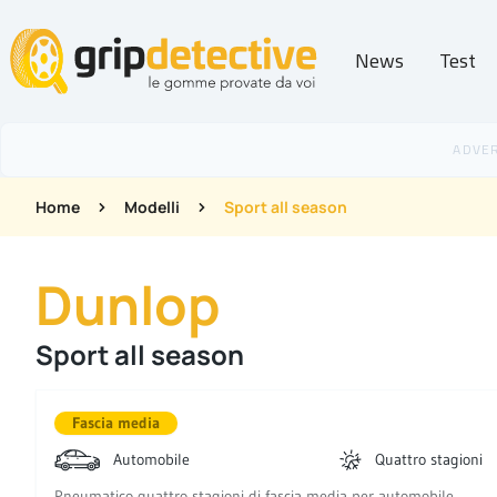
News
Test
GripDetective
Home
Modelli
Sport all season
Dunlop
Sport all season
Fascia media
Automobile
Quattro stagioni
Pneumatico quattro stagioni di fascia media per automobile