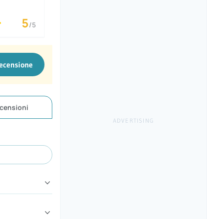
5
/5
recensione
censioni