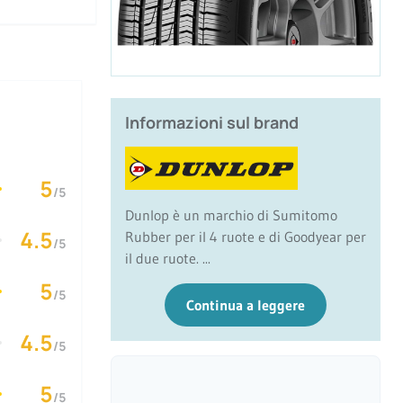
Informazioni sul brand
5
/5
Dunlop è un marchio di Sumitomo
4.5
Rubber per il 4 ruote e di Goodyear per
/5
il due ruote. ...
5
/5
Continua a leggere
4.5
/5
5
/5