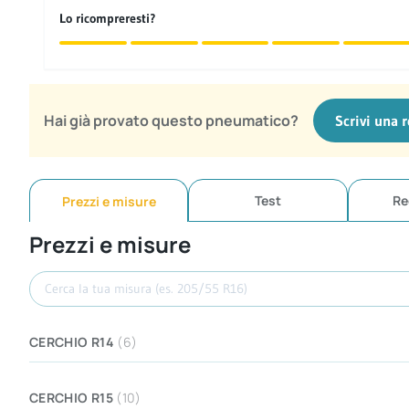
Lo ricompreresti?
Hai già provato questo pneumatico?
Scrivi una 
Test
Re
Prezzi e misure
Prezzi e misure
Cerca misura
CERCHIO R14
(6)
CERCHIO R15
(10)