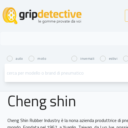
GripDetective
auto
moto
invernali
estivi
Cheng shin
Cheng Shin Rubber Industry è la nona azienda produttrice di pne
mondo. Fondata nel 1967, a Yuanlin, Taiwan, da Luo Jye, possie