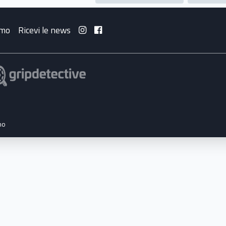
amo
Ricevi le news
no