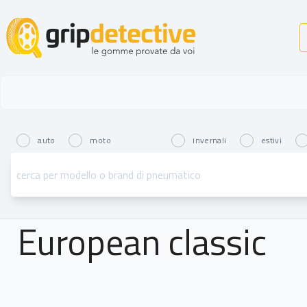
GripDetective
auto
moto
invernali
estivi
European classic