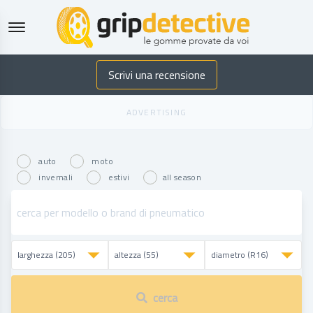
GripDetective
Scrivi una recensione
auto
moto
invernali
estivi
all season
cerca