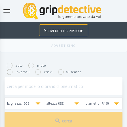
GripDetective
Scrivi una recensione
auto
moto
invernali
estivi
all season
cerca