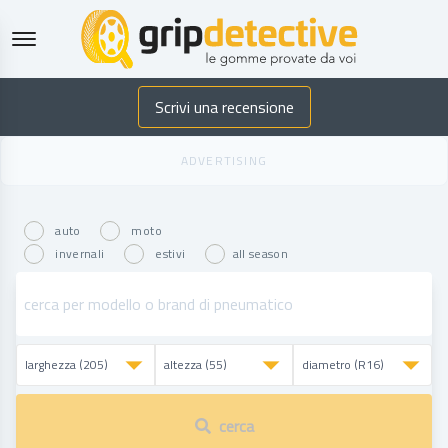
GripDetective
Scrivi una recensione
auto
moto
invernali
estivi
all season
cerca