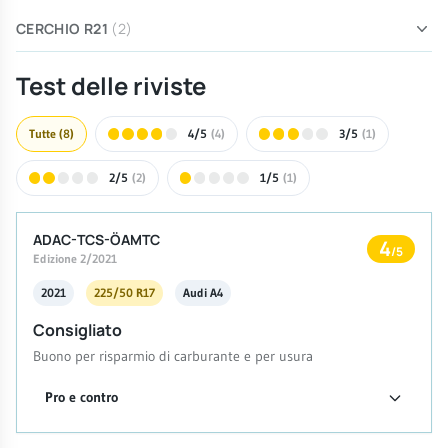
CERCHIO R21
(2)
Test delle riviste
Tutte
(8)
4/5
(4)
3/5
(1)
2/5
(2)
1/5
(1)
ADAC-TCS-ÖAMTC
4
/5
Edizione 2/2021
2021
225/50 R17
Audi A4
Consigliato
Buono per risparmio di carburante e per usura
Pro e contro