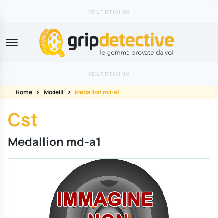
GripDetective
Home
Modelli
Medallion md-a1
Cst
Medallion md-a1