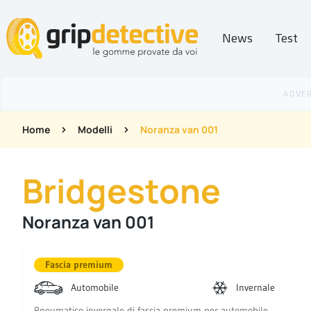
News
Test
GripDetective
Home
Modelli
Noranza van 001
Bridgestone
Noranza van 001
Fascia premium
Automobile
Invernale
Pneumatico invernale di fascia premium per automobile