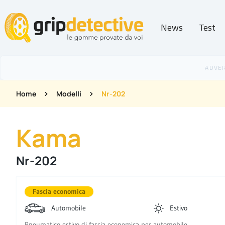
News
Test
GripDetective
Home
Modelli
Nr-202
Kama
Nr-202
Fascia economica
Automobile
Estivo
Pneumatico estivo di fascia economica per automobile