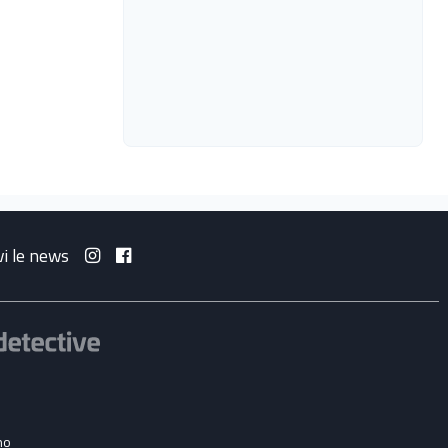
vi le news
no